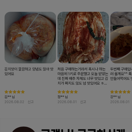
김치맛이 깔끔하고 양념도 많아 맛
처음 구매하는거라서 혹시나 하는
두번째 구매입니
있어요
마음에 1키로 주문했고 오늘 받았는
러 올게요^^ 
데 진짜 배추 자체도 너무 맛있고 김
만들어먹어도 
치가 짜지도 않도 넘 맛있어요 ㅎㅎ
지금 추가 구매하러 갑니다 ㅎㅎ
김** 님
정** 님
강** 님
2026.08.02
신고
2026.08.01
신고
2026.08.01