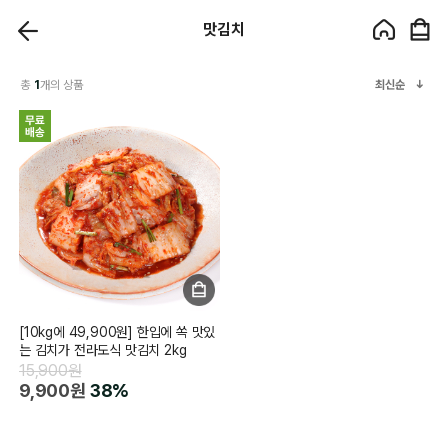
맛김치
총
1
개의 상품
최신순
[10kg에 49,900원] 한입에 쏙 맛있
는 김치가 전라도식 맛김치 2kg
15,900원
9,900원
38%